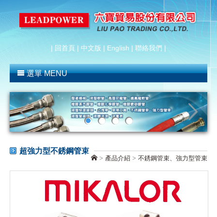
|
回首頁
|
中文版
|
English
|
聯絡我們
|
選單 MENU
超強力型不銹鋼管束
>
產品介紹
>
不銹鋼管束、強力型管束