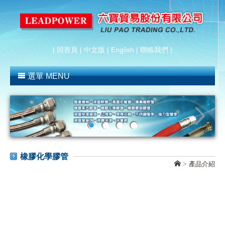
|
回首頁
|
中文版
|
English
|
聯絡我們
|
選單 MENU
橡膠化學膠管
>
產品介紹