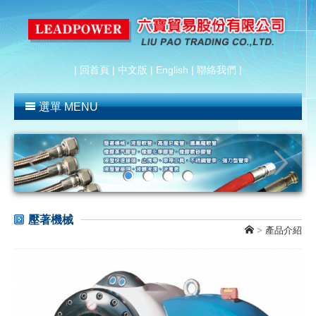
|
回首頁
|
中文版
|
English
|
聯絡我們
|
選單 MENU
壓著機械
>
產品介紹