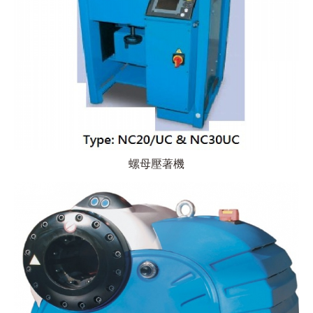
螺母壓著機