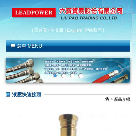
|
回首頁
|
中文版
|
English
|
聯絡我們
|
選單 MENU
液壓快速接頭
>
產品介紹