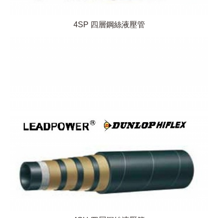
4SP 四層鋼絲液壓管