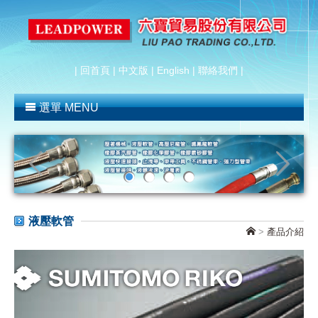
|
回首頁
|
中文版
|
English
|
聯絡我們
|
選單 MENU
液壓軟管
>
產品介紹