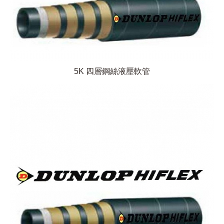
5K 四層鋼絲液壓軟管