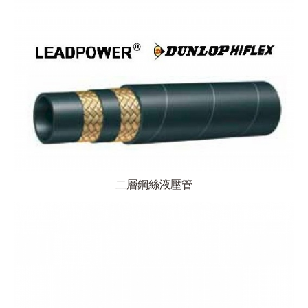
二層鋼絲液壓管