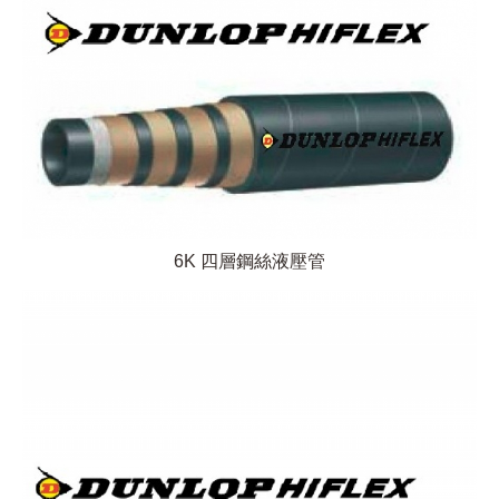
6K 四層鋼絲液壓管