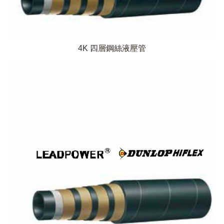
4K 四層鋼絲液壓管