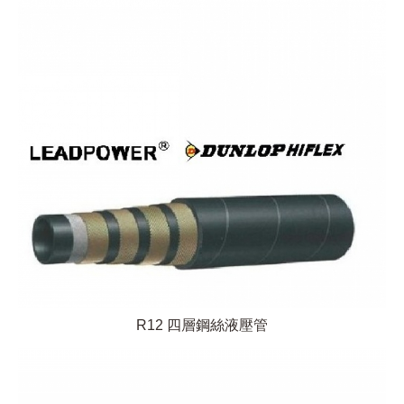
R12 四層鋼絲液壓管