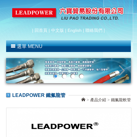
|
回首頁
|
中文版
|
English
|
聯絡我們
|
選單 MENU
LEADPOWER 鐵氟龍管
>
產品介紹
>
鐵氟龍軟管